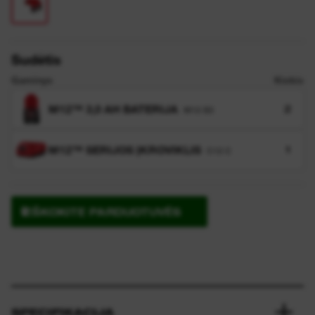
Sudėtis
Gaminys
Kiekis
M12™ 3,0 AH BATERIJA
2
M12 B3
M12™ SERIJOS ĮKROVIKLIS
1
C12 C
IEŠKOKITE PARDUOTUVĖS
SPECIFIKACIJA