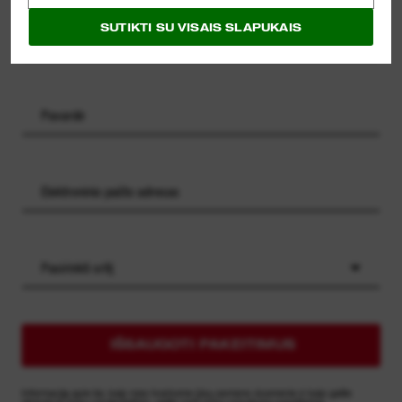
SUTIKTI SU VISAIS SLAPUKAIS
Pasirinkti sritį
IŠSAUGOTI PAKEITIMUS
Informaciją apie tai, kaip mes tvarkome jūsų asmens duomenis ir kaip galite