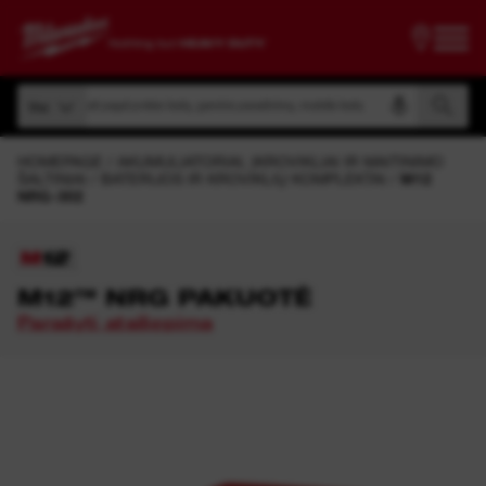
Ieškoti pagal prekės kodą, gaminio pavadinimą, modelio kodą
Visi
Ieškoti pagal prekės kodą, gaminio pavadinimą, modelio kodą
Visi
HOMEPAGE
AKUMULIATORIAI, ĮKROVIKLIAI IR MAITINIMO
ŠALTINIAI
BATERIJOS IR KROVIKLIŲ KOMPLEKTAI
M12
NRG-302
M12™ NRG PAKUOTĖ
Parašyti atsiliepimą