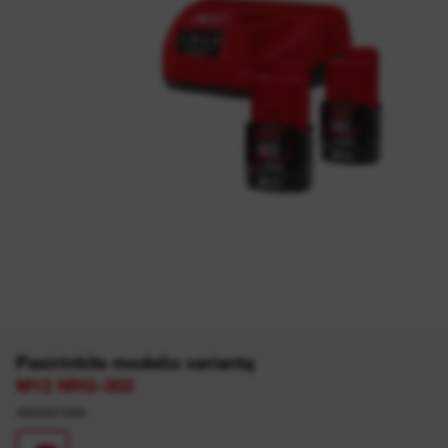
Pasirinkite modelio variantą
M12 NRG-302
4933451902