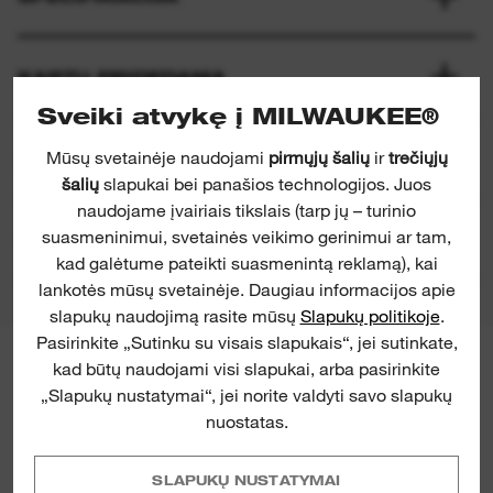
KARTU PRIDEDAMA
Sveiki atvykę į MILWAUKEE®
Mūsų svetainėje naudojami
pirmųjų šalių
ir
trečiųjų
ĮVERTINIMAI IR APŽVALGOS
šalių
slapukai bei panašios technologijos. Juos
naudojame įvairiais tikslais (tarp jų – turinio
suasmeninimui, svetainės veikimo gerinimui ar tam,
GAMINIŲ ATSISIUNTIMAI
kad galėtume pateikti suasmenintą reklamą), kai
lankotės mūsų svetainėje. Daugiau informacijos apie
slapukų naudojimą rasite mūsų
Slapukų politikoje
.
Pasirinkite „Sutinku su visais slapukais“, jei sutinkate,
kad būtų naudojami visi slapukai, arba pasirinkite
MILWAUKEE® NAUJIENLAIŠKIS
„Slapukų nustatymai“, jei norite valdyti savo slapukų
Užsiregistruokite, kad tiesiai į savo
nuostatas.
pašto dėžutę gautumėte naujausių
gaminių pristatymų ir naujienų bei
turėtumėte galimybę laimėti.
SLAPUKŲ NUSTATYMAI