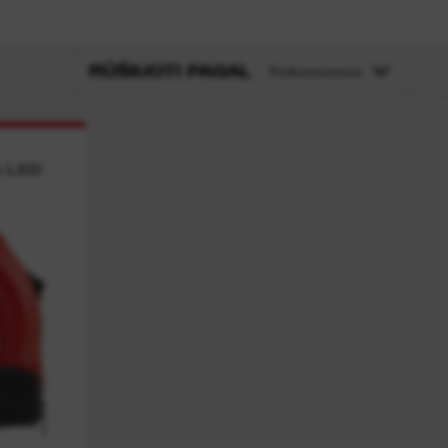
RŪŠIUOTI PAGAL
Tinkamumas
h LED