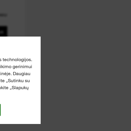
NIU
AR
 technologijos.
eikimo gerinimui
ainėje. Daugiau
kite „Sutinku su
inkite „Slapukų