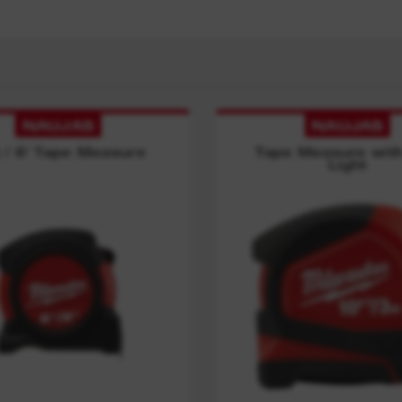
ų
ir
NAUJAS
NAUJAS
 / 6' Tape Measure
Tape Measure wit
Light