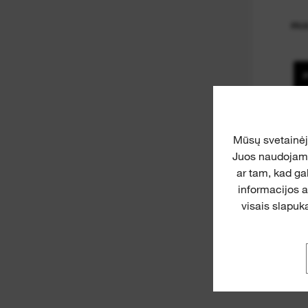
RU
Mūsų svetainė
Juos naudojame 
ar tam, kad ga
informacijos 
visais slapuka