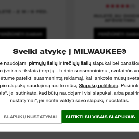
(
1
)
LETĖ – 2 M / 6 PĖD.
RULETĖ SU DIODI
APŠVIETIMU
PERŽIŪRĖTI DABAR
PERŽIŪRĖTI DAB
Sveiki atvykę į MILWAUKEE®
je naudojami
pirmųjų šalių
ir
trečiųjų šalių
slapukai bei panašios
įvairiais tikslais (tarp jų – turinio suasmeninimui, svetainės v
lėtume pateikti suasmenintą reklamą), kai lankotės mūsų svet
apie slapukų naudojimą rasite mūsų
Slapukų politikoje
. Pasirin
is“, jei sutinkate, kad būtų naudojami visi slapukai, arba pasir
nustatymai“, jei norite valdyti savo slapukų nuostatas.
SLAPUKŲ NUSTATYMAI
SUTIKTI SU VISAIS SLAPUKAIS