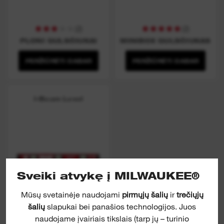
(
2
)
(
2
)
PLONI GULSČIUKAI
MINIBOX GULSČIUKAS
PERŽIŪRĖTI DABAR
PERŽIŪRĖTI DABAR
I-Beam Level
Sveiki atvykę į MILWAUKEE®
Mūsų svetainėje naudojami
pirmųjų šalių
ir
trečiųjų
šalių
slapukai bei panašios technologijos. Juos
naudojame įvairiais tikslais (tarp jų – turinio