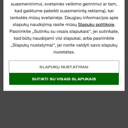
suasmeninimui, svetainės veikimo gerinimui ar tam,
GULSČIUKAI „I-BEAM“
kad galėtume pateikti suasmenintą reklamą), kai
PERŽIŪRĖTI DABAR
lankotės mūsų svetainėje. Daugiau informacijos apie
slapukų naudojimą rasite mūsų
Slapukų politikoje
.
Pasirinkite „Sutinku su visais slapukais“, jei sutinkate,
kad būtų naudojami visi slapukai, arba pasirinkite
„Slapukų nustatymai“, jei norite valdyti savo slapukų
nuostatas.
SLAPUKŲ NUSTATYMAI
SUTIKTI SU VISAIS SLAPUKAIS