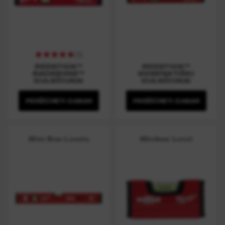
(
1
)
REDSTICK™
REDSTICK™
BACKBONE™
KOMPAKTIŠKI
GULSČIUKAI
GULSČIUKAI
PERŽIŪRĖTI DABAR
PERŽIŪRĖTI DABAR
Slim Box Levels
Minibox Level