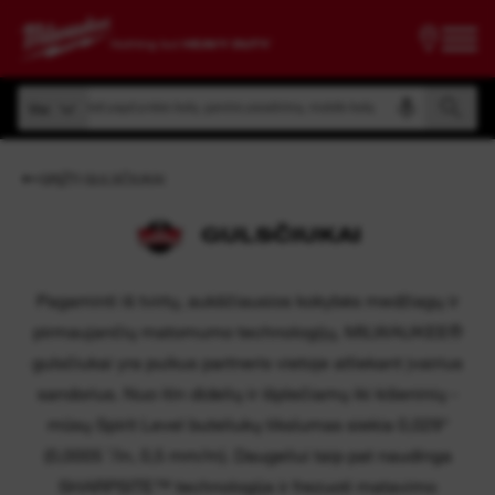
Ieškoti pagal prekės kodą, gaminio pavadinimą, modelio kodą
Visi
Ieškoti pagal prekės kodą, gaminio pavadinimą, modelio kodą
Visi
GRĮŽTI GULSČIUKAI
GULSČIUKAI
Pagaminti iš tvirtų, aukščiausios kokybės medžiagų ir
pirmaujančių matomumo technologijų, MILWAUKEE®
gulsčiukai yra puikus partneris vietoje atliekant įvairius
sandorius. Nuo itin didelių ir išplečiamų iki kišeninių -
mūsų Spirit Level buteliukų tikslumas siekia 0,029°
(0,0005 ˝/in, 0,5 mm/m). Daugeliui taip pat naudinga
SHARPSITE™ technologija ir frezuoti matavimo