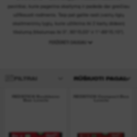
paviršiai, kurie pagerina skaitymą ir padeda dar greičiau
užfiksuoti rodmenis. Taip pat galite rasti įvairių ilgių
skaitmeninių lygių, kurie užtikrina iki 2 kartų didesnį
tikslumą (tikslumas iki 0°, 90°/0,03° ir 1°-89°/0,10°).
PERŽIŪRĖTI DAUGIAU
FILTRAI
RŪŠIUOTI PAGAL
REDSTICK Backbone
REDSTICK Compact Box
Box Levels
Levels