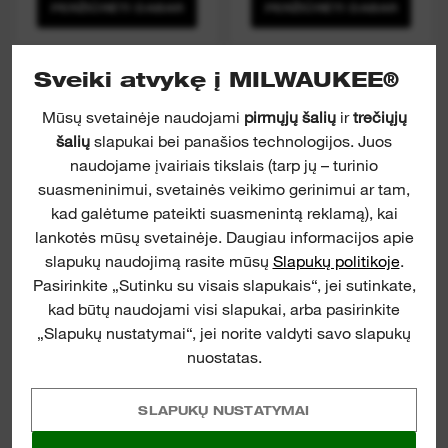
PERŽIŪRĖTI DABAR
PERŽIŪRĖTI DABAR
Sveiki atvykę į MILWAUKEE®
M12 UHL
L4 FL2000
Mūsų svetainėje naudojami
pirmųjų šalių
ir
trečiųjų
šalių
slapukai bei panašios technologijos. Juos
naudojame įvairiais tikslais (tarp jų – turinio
suasmeninimui, svetainės veikimo gerinimui ar tam,
kad galėtume pateikti suasmenintą reklamą), kai
lankotės mūsų svetainėje. Daugiau informacijos apie
slapukų naudojimą rasite mūsų
Slapukų politikoje
.
Pasirinkite „Sutinku su visais slapukais“, jei sutinkate,
kad būtų naudojami visi slapukai, arba pasirinkite
(
21
)
(
2
)
„Slapukų nustatymai“, jei norite valdyti savo slapukų
M12™ LED
2000 LIUMENŲ USB
PROŽEKTORIUS PO
LAIDU ĮKRAUNAMAS
nuostatas.
GAUBTU
ŽIBINTUVĖLIS
PERŽIŪRĖTI DABAR
PERŽIŪRĖTI DABAR
SLAPUKŲ NUSTATYMAI