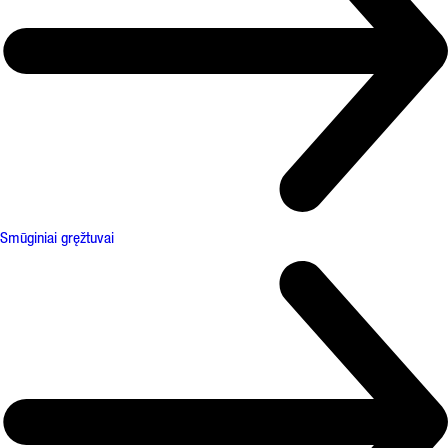
Smūginiai gręžtuvai