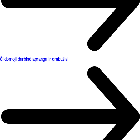
Šildomoji darbinė apranga ir drabužiai