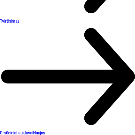
Tvirtinimas
Smūginiai suktuvai
Naujas