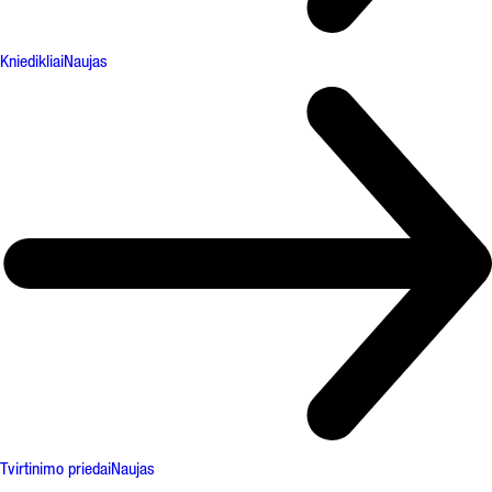
Kniedikliai
Naujas
Tvirtinimo priedai
Naujas