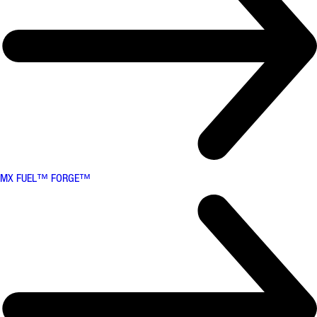
MX FUEL™ FORGE™