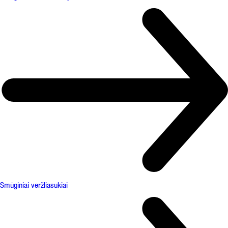
Smūginiai veržliasukiai