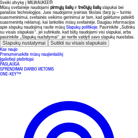
Sveiki atvykę į MILWAUKEE®
Mūsų svetainėje naudojami
pirmųjų šalių
ir
trečiųjų šalių
slapukai bei
panašios technologijos. Juos naudojame įvairiais tikslais (tarp jų – turinio
suasmeninimui, svetainės veikimo gerinimui ar tam, kad galėtume pateikti
suasmenintą reklamą), kai lankotės mūsų svetainėje. Daugiau informacijos
apie slapukų naudojimą rasite mūsų
Slapukų politikoje
. Pasirinkite „Sutinku
su visais slapukais“, jei sutinkate, kad būtų naudojami visi slapukai, arba
pasirinkite „Slapukų nustatymai“, jei norite valdyti savo slapukų nuostatas.
Slapukų nustatymai
Sutikti su visais slapukais
Kas naujo
Prenumeruokite mūsų naujienlaiškį
Įgaliotieji platintojai
PASLAUGA
SPRENDIMAI DARBO VIETOMS
ONE-KEY™