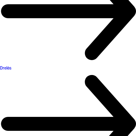
Drelės