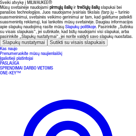
Sveiki atvykę į MILWAUKEE®
Mūsų svetainėje naudojami
pirmųjų šalių
ir
trečiųjų šalių
slapukai bei
panašios technologijos. Juos naudojame įvairiais tikslais (tarp jų – turinio
suasmeninimui, svetainės veikimo gerinimui ar tam, kad galėtume pateikti
suasmenintą reklamą), kai lankotės mūsų svetainėje. Daugiau informacijos
apie slapukų naudojimą rasite mūsų
Slapukų politikoje
. Pasirinkite „Sutinku
su visais slapukais“, jei sutinkate, kad būtų naudojami visi slapukai, arba
pasirinkite „Slapukų nustatymai“, jei norite valdyti savo slapukų nuostatas.
Slapukų nustatymai
Sutikti su visais slapukais
Kas naujo
Prenumeruokite mūsų naujienlaiškį
Įgaliotieji platintojai
PASLAUGA
SPRENDIMAI DARBO VIETOMS
ONE-KEY™