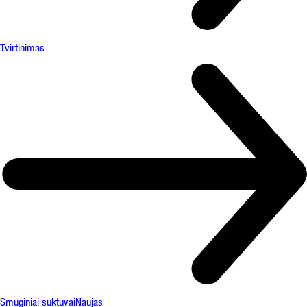
Tvirtinimas
Smūginiai suktuvai
Naujas