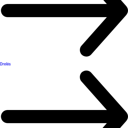
Drelės