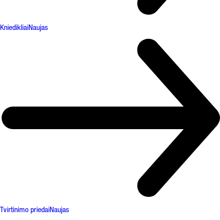
Kniedikliai
Naujas
Tvirtinimo priedai
Naujas