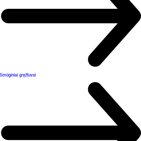
Smūginiai gręžtuvai