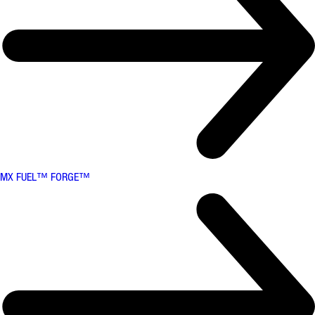
MX FUEL™ FORGE™