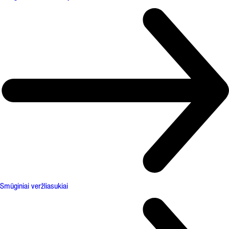
Smūginiai veržliasukiai