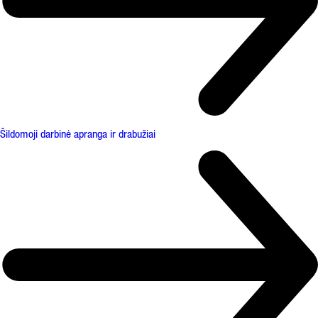
Šildomoji darbinė apranga ir drabužiai