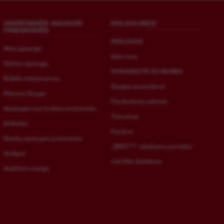
ASMENINĖS SAUGOS
MILWAUKEE
PRIEMONĖS
PASLAUGA
Akių apsauga
Apie mus
Galvos apsauga
SUSISIEKITE SU MUMIS
Didelis matomumas
Saugos pranešimai
Klausos Sauga
Parduotuvių adresai
Apsaugos nuo kritimo priemonės
Tvarumas
Antkeliai
Karjera
Rankų apsaugos priemonės
„BOLT™“ užsakymų portalas
Avalynė
Job Site Solutions
Aušinimo įranga