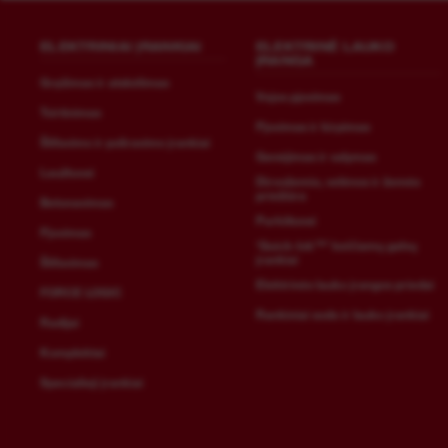
ELEKTRINIAI ĮRANKIAI
ELEKTRINĖ LAUKO
ĮRANGA
Gręžimas ir atskėlimas
Vejos pjovimas
Tvirtinimas
Pjovimas ir kirpimas
Šlifavimo ir poliravimo įrankiai
Genėjimas ir valymas
Laužtuvai
Dirvožemio, velėnos ir žemės
priežiūra
Betonavimas
Purkštuvai
Pjovimas
‘Quick-lok™’ keičiamų galvų
įrankiai
Šlifavimas
Elektrinės lauko įrangos priedai
FORCE LOGIC
Rankiniai sodo ir lauko įrankiai
Radijai
Komplektai
Specialieji įrankiai