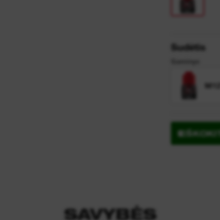
ų
ir
Sudėtis
Gaminys
M12
IEŠKOK
SAVYBĖS