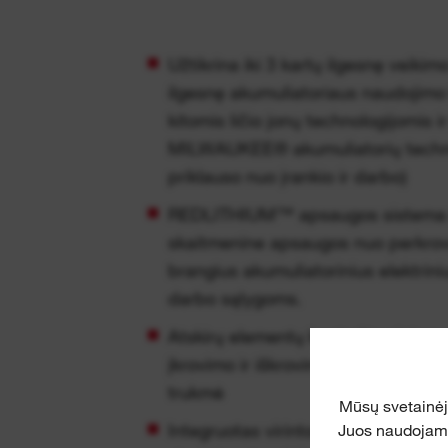
Užtikrina iki 3 kartų ilgesnę veikimo
ilgesnę akumuliatoriaus naudojimo 
kitomis ličio jonų technologijomis 
MILWAUKEE® akumuliatorių technol
priklauso nuo įrankio ir darbo)
REDLITHIUM™ apsaugos sistem
skaitmenine apsaugos nuo perkro
brangius akumuliatorinius elektrin
darbo sąlygoms.
Atskirų elementų kontrolės sistema
įkrovimo ir iškrovimo ciklą, todėl
trukmė
Mūsų svetainė
Integruotas virintos konstrukcijos
Juos naudojame 