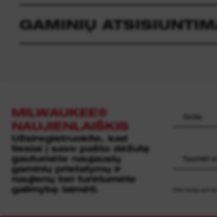
GAMINIŲ ATSISIUNTIM
MILWAUKEE®
NAUJIENLAIŠKIS
Užsiregistruokite, kad
tiesiai į savo pašto dėžutę
gautumėte naujausių
Pasirinkti sri
gaminių pristatymų ir
naujienų bei turėtumėte
galimybę laimėti.
Informaciją apie ta