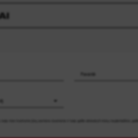
AI
tį
i, kaip mes tvarkome jūsų asmens duomenis ir kaip galite atsisakyti mūsų naujienlaiškio, gali