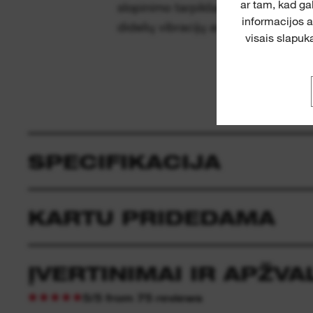
ar tam, kad ga
slopinimo tarpikliais apsaugo sudė
informacijos 
didelių vibracijų ar krentant patir
visais slapuka
SPECIFIKACIJA
KARTU PRIDEDAMA
ĮVERTINIMAI IR APŽV
5/5 from 75 reviews