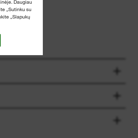
ainėje. Daugiau
kite „Sutinku su
inkite „Slapukų