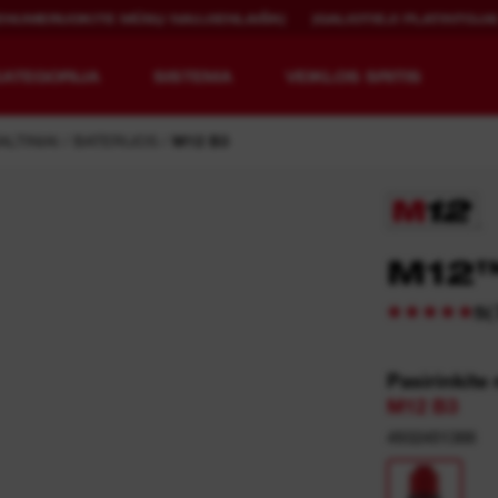
ENUMERUOKITE MŪSŲ NAUJIENLAIŠKĮ
ĮGALIOTIEJI PLATINTOJA
KATEGORIJA
SISTEMA
VEIKLOS SRITIS
ALTINIAI
BATERIJOS
M12 B3
KITOKIA ĮRANGA.
PAKARTOTINAI
M12™
ĮKRAUNAMI.
(
5
MX FUEL™ apžvalga
REDLITHIUM™ USB
MX FUEL™ FORGE™
Pasirinkite
M12 B3
4932451388