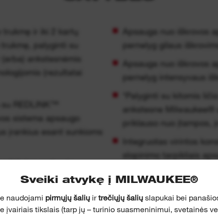
 trukmę ir iki 2 kartų
Apsauga nuo iškrovos a
trukmę, palyginti su
pernelyg gilaus iškrovim
ir (arba) ankstesnėmis
Apsauga nuo iškrovos a
ogijomis (rezultatai
pernelyg intensyvaus iš
*Palyginti su kitomis liči
a su REDLINK™
ankstesne Milwaukee® ak
vos sistema apsaugo
priklauso nuo įtampos, į
ius įrankius esant sunkioms
Integruotas virintos kon
slopinimo tarpikliais ap
 užtikrina optimalų
didelių vibracijų ar kre
 nesutrumpėja naudojimo
Sveiki atvykę į MILWAUKEE®
je naudojami
pirmųjų šalių
ir
trečiųjų šalių
slapukai bei panašios
 baterijos rėmas su smūgių
įvairiais tikslais (tarp jų – turinio suasmeninimui, svetainės v