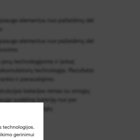
psaugo elementus nuo pažeidimų dėl
o
psaugo elementus nuo pažeidimų dėl
krovimo
o jonų technologijomis ir (arba)
umuliatorių technologija. Rezultatai
rankio ir panaudojimo.
strukcijos baterijos rėmas su smūgių
saugo sudėtinę bateriją nuo per
ntant patiriamų smūgių
 technologijos.
eikimo gerinimui