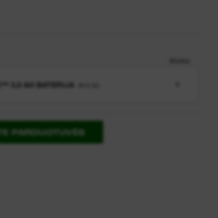
Kiekis
™ 3,0 AH BATERIJA
1
M12 B3
ITE PARDUOTUVĖS