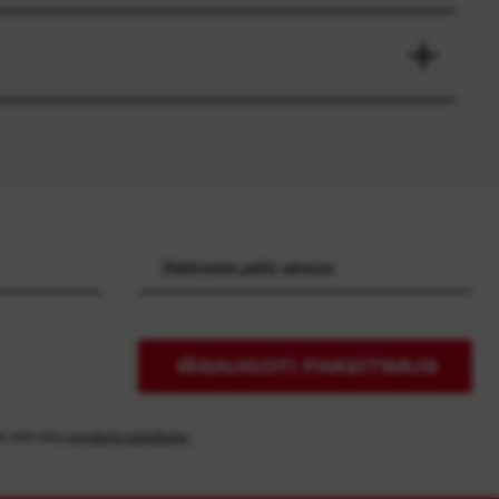
IŠSAUGOTI PAKEITIMUS
te rasti mūsų
privatumo pareiškime.