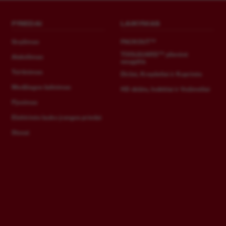
PRIEDAI
LAIKYMAS
Gręžimas
PACKOUT™
TOOLGUARD™ plieninė
Atskėlimas
saugykla
Tvirtinimas
Diržai, Krepšeliai ir Kuprinės
Medžiagos šalinimas
HD dėžės, Indėklai ir Vežimėliai
Pjovimas
Elektrinės lauko įrangos priedai
Stovai