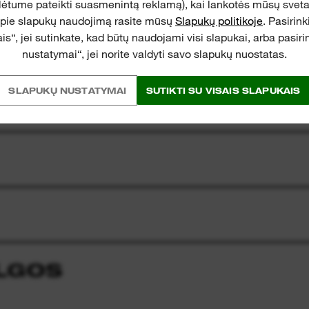
lėtume pateikti suasmenintą reklamą), kai lankotės mūsų svet
tinę bateriją nuo per
apie slapukų naudojimą rasite mūsų
Slapukų politikoje
. Pasirin
iamų smūgių
is“, jei sutinkate, kad būtų naudojami visi slapukai, arba pasir
nustatymai“, jei norite valdyti savo slapukų nuostatas.
SLAPUKŲ NUSTATYMAI
SUTIKTI SU VISAIS SLAPUKAIS
ALGOS