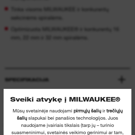
Tinka visoms MILWAUKEE ir konkurentų
sekcinėms spiralėms.
Optimizuota MILWAUKEE® ir konkurentų 16
mm, 22 mm ir 32 mm spiralėms.
SPECIFIKACIJA
Sveiki atvykę į MILWAUKEE®
KARTU PRIDEDAMA
Mūsų svetainėje naudojami
pirmųjų šalių
ir
trečiųjų
šalių
slapukai bei panašios technologijos. Juos
ĮVERTINIMAI IR APŽVALGOS
naudojame įvairiais tikslais (tarp jų – turinio
suasmeninimui, svetainės veikimo gerinimui ar tam,