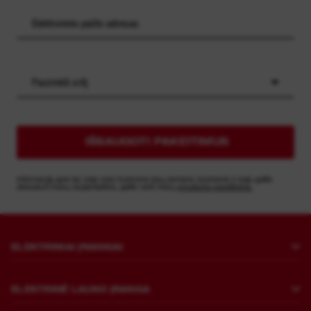
Pasirinkti sritį
IŠSAUGOTI PAKEITIMUS
Informaciją apie tai, kaip mes tvarkome jūsų asmens duomenis ir kaip galite
atsisakyti mūsų naujienlaiškio, galite rasti mūsų
privatumo pareiškime.
ELEKTRINIAI ĮRANKIAI
Gręžimas ir atskėlimas
ELEKTRINĖ LAUKO ĮRANGA
Tvirtinimas