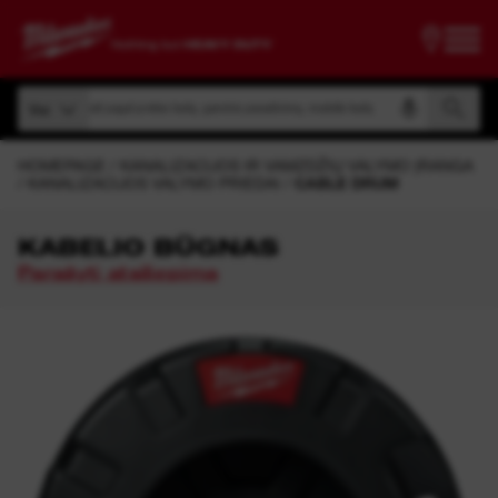
Ieškoti pagal prekės kodą, gaminio pavadinimą, modelio kodą
Visi
Ieškoti pagal prekės kodą, gaminio pavadinimą, modelio kodą
Visi
HOMEPAGE
KANALIZACIJOS IR VAMZDŽIŲ VALYMO ĮRANGA
KANALIZACIJOS VALYMO PRIEDAI
CABLE DRUM
KABELIO BŪGNAS
Parašyti atsiliepimą