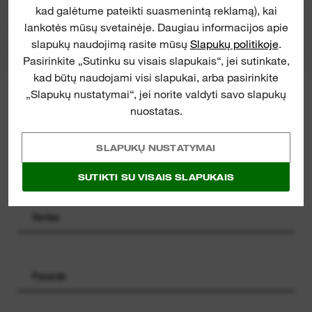
kad galėtume pateikti suasmenintą reklamą), kai
GAMINIŲ ATSISIUNTIMAI
lankotės mūsų svetainėje. Daugiau informacijos apie
slapukų naudojimą rasite mūsų
Slapukų politikoje
.
Pasirinkite „Sutinku su visais slapukais“, jei sutinkate,
kad būtų naudojami visi slapukai, arba pasirinkite
„Slapukų nustatymai“, jei norite valdyti savo slapukų
MILWAUKEE® NAUJIENLAIŠKIS
nuostatas.
Užsiregistruokite, kad tiesiai į savo
pašto dėžutę gautumėte naujausių
SLAPUKŲ NUSTATYMAI
gaminių pristatymų ir naujienų bei
turėtumėte galimybę laimėti.
SUTIKTI SU VISAIS SLAPUKAIS