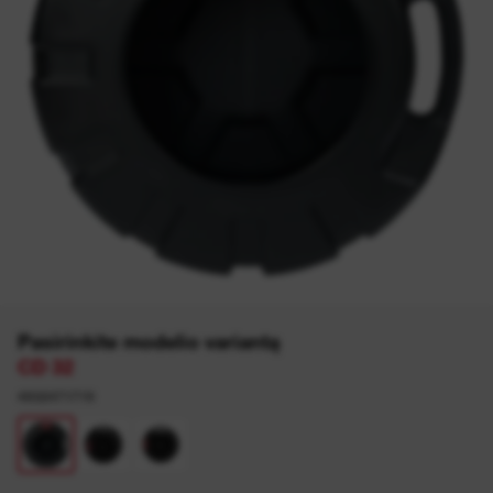
Pasirinkite modelio variantą
CD 32
4932471719