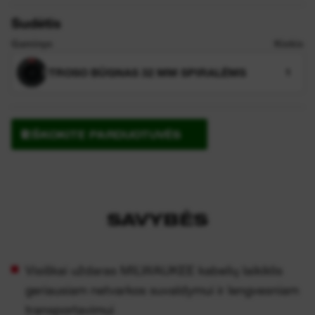
Sudėtis
Gaminys
Kiekis
TROSO BŪGNAS 32 MM SPIRALĖMS
1
IEŠKOKITE PARDUOTUVĖS
SAVYBĖS
Visiškai uždaras MILWAUKEE kabelių laikiklis
geriausiam netvarkos suvaldymui ir lengvesniam
transportavimui