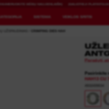
ENUMERUOKITE MŪSŲ NAUJIENLAIŠKĮ
ĮGALIOTIEJI PLATINTOJA
KATEGORIJA
SISTEMA
VEIKLOS SRITIS
IŲ UŽSPAUDIMAS
CRIMPING DIES HAH
UŽLE
ANTG
KITOKIA ĮRANGA.
PAKARTOTINAI
Parašyti at
ĮKRAUNAMI.
Pasirinkite
MX FUEL™ apžvalga
REDLITHIUM™ USB
HAH13 CU 7
MX FUEL™ FORGE™
4932459534