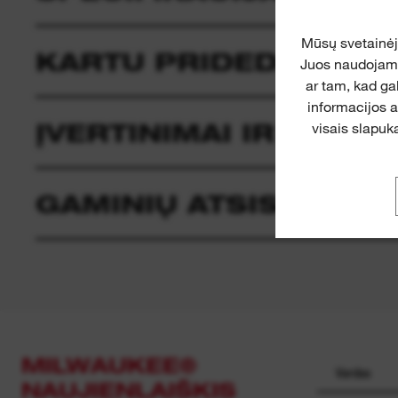
Mūsų svetainė
KARTU PRIDEDAMA
Juos naudojame 
ar tam, kad ga
informacijos 
ĮVERTINIMAI IR APŽV
visais slapuka
GAMINIŲ ATSISIUNTIM
MILWAUKEE®
NAUJIENLAIŠKIS