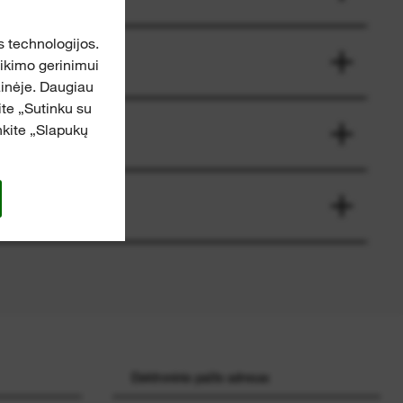
 technologijos.
eikimo gerinimui
ainėje. Daugiau
kite „Sutinku su
inkite „Slapukų