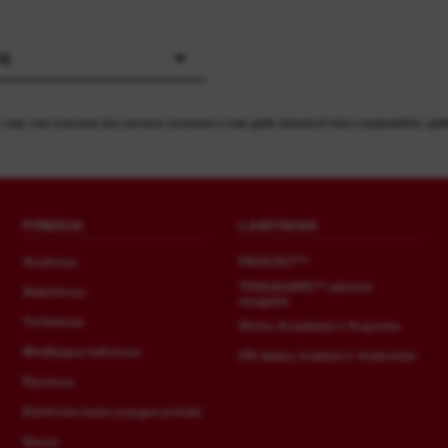
tį
i, kaip mes tvarkome jūsų asmens duomenis ir kaip galite atsisakyti mūsų naujienlaiškio, gali
PRIEDAI
LAIKYMAS
Gręžimas
PACKOUT™
TOOLGUARD™ plieninė
Atskėlimas
saugykla
Tvirtinimas
Diržai, Krepšeliai ir Kuprinės
Medžiagos šalinimas
HD dėžės, Indėklai ir Vežimėliai
Pjovimas
Elektrinės lauko įrangos priedai
Stovai