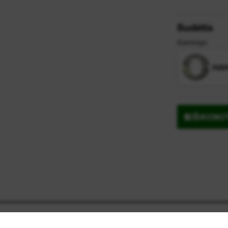
ų
Sudėtis
Gaminys
ir
HAH
IEŠKOK