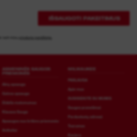
IŠSAUGOTI PAKEITIMUS
te rasti mūsų
privatumo pareiškime.
ASMENINĖS SAUGOS
MILWAUKEE
PRIEMONĖS
PASLAUGA
Akių apsauga
Apie mus
Galvos apsauga
SUSISIEKITE SU MUMIS
Didelis matomumas
Saugos pranešimai
Klausos Sauga
Parduotuvių adresai
Apsaugos nuo kritimo priemonės
Tvarumas
Antkeliai
Karjera