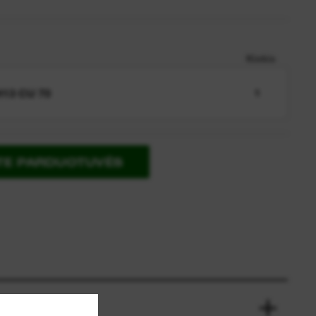
Kiekis
13 CU 70
1
ITE PARDUOTUVĖS