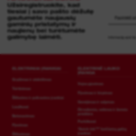
Užsiregistruokite, kad
tiesiai į savo pašto dėžutę
gautumėte naujausių
Pasirinkti sri
gaminių pristatymų ir
naujienų bei turėtumėte
galimybę laimėti.
Informaciją apie ta
ELEKTRINIAI ĮRANKIAI
ELEKTRINĖ LAUKO
ĮRANGA
Gręžimas ir atskėlimas
Vejos pjovimas
Tvirtinimas
Pjovimas ir kirpimas
Šlifavimo ir poliravimo įrankiai
Genėjimas ir valymas
Laužtuvai
Dirvožemio, velėnos ir žemės
priežiūra
Betonavimas
Purkštuvai
Pjovimas
‘Quick-lok™’ keičiamų galvų
įrankiai
Šlifavimas