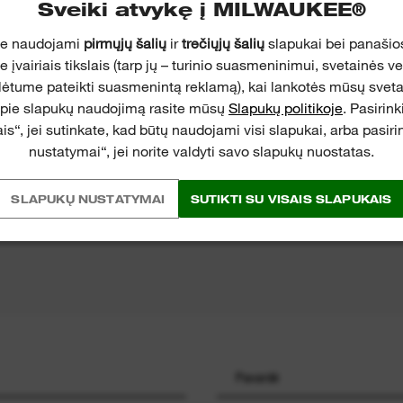
Sveiki atvykę į MILWAUKEE®
je naudojami
pirmųjų šalių
ir
trečiųjų šalių
slapukai bei panašios
įvairiais tikslais (tarp jų – turinio suasmeninimui, svetainės v
lėtume pateikti suasmenintą reklamą), kai lankotės mūsų svet
apie slapukų naudojimą rasite mūsų
Slapukų politikoje
. Pasirin
ALGOS
is“, jei sutinkate, kad būtų naudojami visi slapukai, arba pasir
nustatymai“, jei norite valdyti savo slapukų nuostatas.
AI
SLAPUKŲ NUSTATYMAI
SUTIKTI SU VISAIS SLAPUKAIS