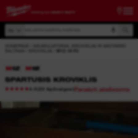
oti pagal prekės kodą, gaminio pavadinimą, modelio kodą
Visi
škoti pagal prekės kodą, gaminio pavadinimą, modelio kodą
Visi
HOMEPAGE
AKUMULIATORIAI, ĮKROVIKLIAI IR MAITINIMO
ŠALTINIAI
KROVIKLIAI
M12-18 FC
SPARTUSIS KROVIKLIS
Parašyti atsiliepimą
(
23
Apžvalgos
)
4.7