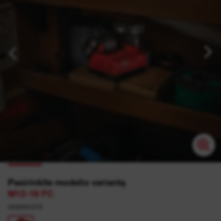
Pasirinkite modelio variantą
M12-18 FC
4932451079