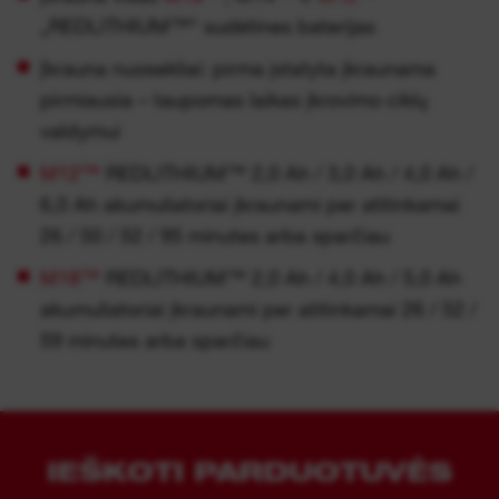
„REDLITHIUM™“ sudėtines baterijas
Įkrauna nuosekliai: pirma įstatyta įkraunama
pirmiausia – taupomas laikas įkrovimo ciklų
valdymui
M12™
REDLITHIUM™ 2,0 Ah / 3,0 Ah / 4,0 Ah /
6,0 Ah akumuliatoriai įkraunami per atitinkamai
26 / 50 / 52 / 95 minutes arba sparčiau
M18™
REDLITHIUM™ 2,0 Ah / 4,0 Ah / 5,0 Ah
akumuliatoriai įkraunami per atitinkamai 26 / 52 /
59 minutes arba sparčiau
IEŠKOTI PARDUOTUVĖS