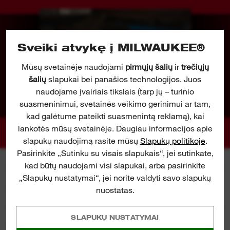
Sveiki atvykę į MILWAUKEE®
Mūsų svetainėje naudojami
pirmųjų šalių
ir
trečiųjų
šalių
slapukai bei panašios technologijos. Juos
naudojame įvairiais tikslais (tarp jų – turinio
suasmeninimui, svetainės veikimo gerinimui ar tam,
kad galėtume pateikti suasmenintą reklamą), kai
lankotės mūsų svetainėje. Daugiau informacijos apie
slapukų naudojimą rasite mūsų
Slapukų politikoje
.
Pasirinkite „Sutinku su visais slapukais“, jei sutinkate,
kad būtų naudojami visi slapukai, arba pasirinkite
„Slapukų nustatymai“, jei norite valdyti savo slapukų
SPECIFIKACIJA
nuostatas.
SLAPUKŲ NUSTATYMAI
KARTU PRIDEDAMA