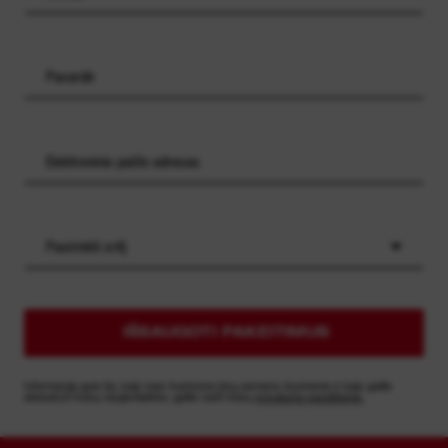
Pasirinkti sritį
IŠSAUGOTI PAKEITIMUS
Informaciją apie tai, kaip mes tvarkome jūsų asmens duomenis ir kaip galite
atsisakyti mūsų naujienlaiškio, galite rasti mūsų
privatumo pareiškime.