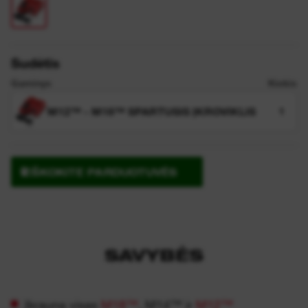
Sudėtis
Gaminys
Kiekis
M12™ - M18™ SPARTUSIS ĮKROVIKLIS
1
IEŠKOKITE PARDUOTUVĖS
SAVYBĖS
Įkrauna visas
M18™
, M14™ ir
M12™