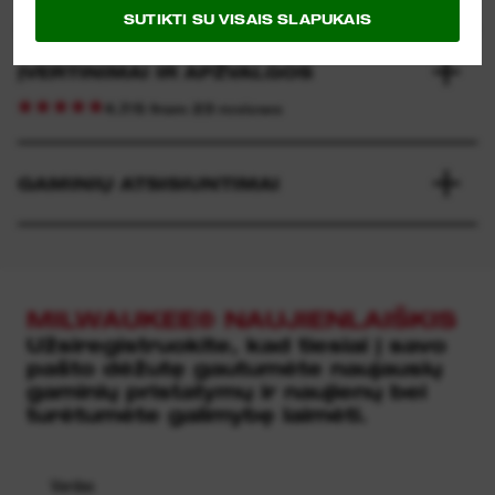
SUTIKTI SU VISAIS SLAPUKAIS
ĮVERTINIMAI IR APŽVALGOS
4.7/5 from 23 reviews
GAMINIŲ ATSISIUNTIMAI
MILWAUKEE® NAUJIENLAIŠKIS
Užsiregistruokite, kad tiesiai į savo
pašto dėžutę gautumėte naujausių
gaminių pristatymų ir naujienų bei
turėtumėte galimybę laimėti.