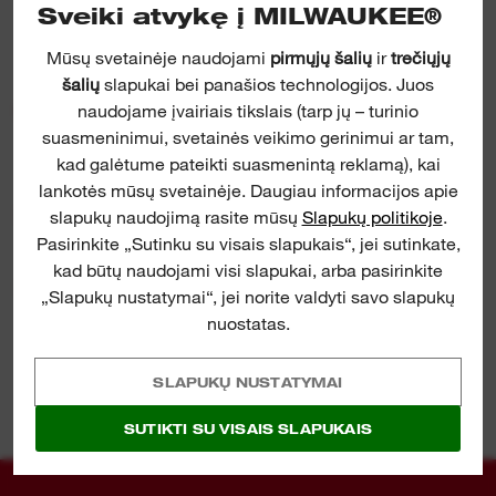
Sveiki atvykę į MILWAUKEE®
SAVYBĖS
Mūsų svetainėje naudojami
pirmųjų šalių
ir
trečiųjų
šalių
slapukai bei panašios technologijos. Juos
Smūginiams suktuvams tinkantis grąžtas su ¼″
naudojame įvairiais tikslais (tarp jų – turinio
suasmeninimui, svetainės veikimo gerinimui ar tam,
šešiabriauniu kotu optimizuotas smūginiams
kad galėtume pateikti suasmenintą reklamą), kai
suktuvams.
lankotės mūsų svetainėje. Daugiau informacijos apie
Titano nitrido danga išsklaido šilumą, todėl
slapukų naudojimą rasite mūsų
Slapukų politikoje
.
Pasirinkite „Sutinku su visais slapukais“, jei sutinkate,
grąžtas yra tinkamas greitaeigiam pjovimui.
kad būtų naudojami visi slapukai, arba pasirinkite
QUAD EDGE™ antgalis: unikalus 135° kampo
„Slapukų nustatymai“, jei norite valdyti savo slapukų
smaigalio ir keturių pjovimo briaunų derinys:
nuostatas.
skeltas 135° kampo pjovimo smaigalys leidžia
gręžti tiksliai ir greitai, be prakalimo. Keturios
RODYTI DAUGIAU
SLAPUKŲ NUSTATYMAI
pjovimo briaunos palieka mažiau drožlių, todėl
SUTIKTI SU VISAIS SLAPUKAIS
nesikaupia šiluma ir įrankis ilgiau tarnauja.
Keičiama griovelio geometrija: greitesniam