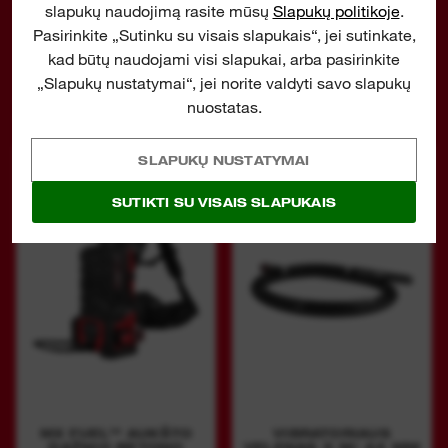
slapukų naudojimą rasite mūsų
Slapukų politikoje
.
Pasirinkite „Sutinku su visais slapukais“, jei sutinkate,
kad būtų naudojami visi slapukai, arba pasirinkite
„Slapukų nustatymai“, jei norite valdyti savo slapukų
TOBULAS DERINYS
SPECIFINIS ĮRANKIS
nuostatas.
SLAPUKŲ NUSTATYMAI
MXF CVHF
MXF CVSHF
SUTIKTI SU VISAIS SLAPUKAIS
MX FUEL™ AUKŠTO
VIBRATORIAUS
DAŽNIO BETONO
VELENAS 5 M/ 44 MM