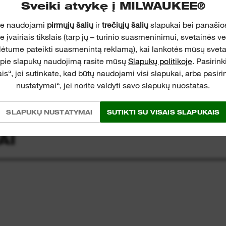
Sveiki atvykę į MILWAUKEE®
je naudojami
pirmųjų šalių
ir
trečiųjų šalių
slapukai bei panašios
įvairiais tikslais (tarp jų – turinio suasmeninimui, svetainės v
lėtume pateikti suasmenintą reklamą), kai lankotės mūsų svet
apie slapukų naudojimą rasite mūsų
Slapukų politikoje
. Pasirin
is“, jei sutinkate, kad būtų naudojami visi slapukai, arba pasir
nustatymai“, jei norite valdyti savo slapukų nuostatas.
ALGOS
SLAPUKŲ NUSTATYMAI
SUTIKTI SU VISAIS SLAPUKAIS
AI