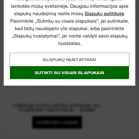
9 VN
lankotės mūsų svetainėje. Daugiau informacijos apie
ĮRANKIO
slapukų naudojimą rasite mūsų
Slapukų politikoje
.
Pasirinkite „Sutinku su visais slapukais“, jei sutinkate,
kad būtų naudojami visi slapukai, arba pasirinkite
„Slapukų nustatymai“, jei norite valdyti savo slapukų
nuostatas.
SLAPUKŲ NUSTATYMAI
SUTIKTI SU VISAIS SLAPUKAIS
TUŠČIAS PUTPLASČIO ĮDĖKLAS 46″
PLIENINEI SAUGYKLAI - 80MM
PERŽIŪRĖTI DABAR