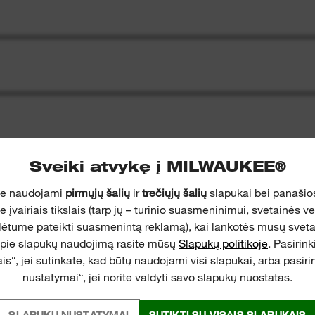
Sveiki atvykę į MILWAUKEE®
ALGOS
je naudojami
pirmųjų šalių
ir
trečiųjų šalių
slapukai bei panašios
įvairiais tikslais (tarp jų – turinio suasmeninimui, svetainės v
lėtume pateikti suasmenintą reklamą), kai lankotės mūsų svet
apie slapukų naudojimą rasite mūsų
Slapukų politikoje
. Pasirin
AI
is“, jei sutinkate, kad būtų naudojami visi slapukai, arba pasir
nustatymai“, jei norite valdyti savo slapukų nuostatas.
SLAPUKŲ NUSTATYMAI
SUTIKTI SU VISAIS SLAPUKAIS