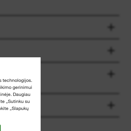
 technologijos.
eikimo gerinimui
ainėje. Daugiau
kite „Sutinku su
inkite „Slapukų