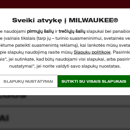
Sveiki atvykę į MILWAUKEE®
je naudojami
pirmųjų šalių
ir
trečiųjų šalių
slapukai bei panašios
įvairiais tikslais (tarp jų – turinio suasmeninimui, svetainės v
lėtume pateikti suasmenintą reklamą), kai lankotės mūsų svet
apie slapukų naudojimą rasite mūsų
Slapukų politikoje
. Pasirin
is“, jei sutinkate, kad būtų naudojami visi slapukai, arba pasir
nustatymai“, jei norite valdyti savo slapukų nuostatas.
SLAPUKŲ NUSTATYMAI
SUTIKTI SU VISAIS SLAPUKAIS
ALGOS
AI