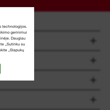
 technologijos.
eikimo gerinimui
ainėje. Daugiau
kite „Sutinku su
inkite „Slapukų